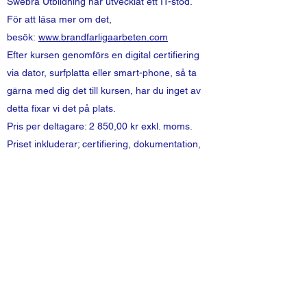
Swebra Utbildning har utvecklat ett IT-stöd.
För att läsa mer om det,
besök:
www.brandfarligaarbeten.com
Efter kursen genomförs en digital certifiering
via dator, surfplatta eller smart-phone, så ta
gärna med dig det till kursen, har du inget av
detta fixar vi det på plats.
Pris per deltagare: 2 850,00 kr exkl. moms.
Priset inkluderar; certifiering, dokumentation,
kaffe och Frukost bulle.
Gå till kalendern och boka något av våra
kursdatum
Vi bekräftar er anmälan per e-post.
Vägbeskrivning samt kursprogram finns på vår
hemsida;
www.avco.se
(som du redan är inne
på)
Kursavgiften vill vi gärna ha på vårt konto
senast 2 dagar innan kursdatum